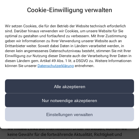
Webseite: www.pharmassec.de
Cookie-Einwilligung verwalten
Datenschutzbeauftragter
:
Den/Die betriebliche/-n Datenschutzbeauftragte/-n unserer
Apotheke können Sie hier erreichen:
Wir setzen Cookies, die für den Betrieb der Website technisch erforderlich
sind. Darüber hinaus verwenden wir Cookies, um unsere Website für Sie
optimal zu gestalten und fortlaufend zu verbessern. Mit Ihrer Zustimmung
Telefon
:
geben wir Informationen zu Ihrer Verwendung unserer Website auch an
Drittanbieter weiter. Soweit dabei Daten in Ländern verarbeitet werden, in
Fax
:
denen kein angemessenes Datenschutzniveau besteht, stimmen Sie mit Ihrer
Email
:
Einwilligung zur Nutzung dieser Dienste auch der Verarbeitung Ihrer Daten in
Website
:
diesen Ländern gem. Artikel 49 Abs. 1 lit. a DSGVO zu. Weitere Informationen
können Sie unserer
Datenschutzerklärung
entnehmen.
Weitere Hinweise
Streitschlichtung
Alle akzeptieren
Wir sind weder verpflichtet noch bereit, an einem
Streitbeilegungsverfahren vor einer Verbraucherschlichtungsstelle
teilzunehmen.
Nur notwendige akzeptieren
Haftung
Einstellungen verwalten
Wir sind für unsere Inhalte verantwortlich. Alle Inhalte werden mit
der gebotenen Sorgfalt und nach bestem Wissen erstellt. Soweit
wir mittels Links auf Internetseiten Dritter verweisen, können wir
keine Gewähr für die fortwährende Aktualität, Richtigkeit und