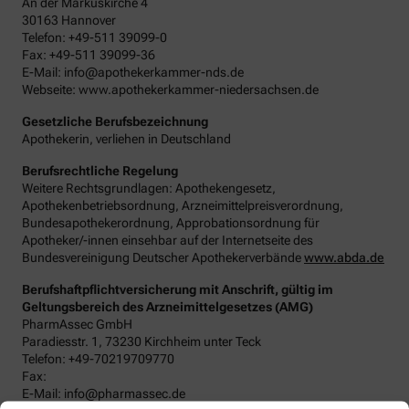
An der Markuskirche 4
30163 Hannover
Telefon: +49-511 39099-0
Fax: +49-511 39099-36
E-Mail: info@apothekerkammer-nds.de
Webseite: www.apothekerkammer-niedersachsen.de
Gesetzliche Berufsbezeichnung
Apothekerin, verliehen in Deutschland
Berufsrechtliche Regelung
Weitere Rechtsgrundlagen: Apothekengesetz,
Apothekenbetriebsordnung, Arzneimittelpreisverordnung,
Bundesapothekerordnung, Approbationsordnung für
Apotheker/-innen einsehbar auf der Internetseite des
Bundesvereinigung Deutscher Apothekerverbände
www.abda.de
Berufshaftpflichtversicherung mit Anschrift, gültig im
Geltungsbereich des Arzneimittelgesetzes (AMG)
PharmAssec GmbH
Paradiesstr. 1, 73230 Kirchheim unter Teck
Telefon: +49-70219709770
Fax:
E-Mail: info@pharmassec.de